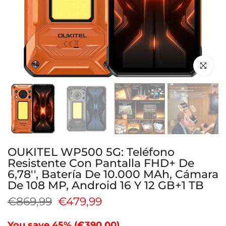
Haga clic 
OUKITEL WP500 5G: Teléfono
Resistente Con Pantalla FHD+ De
6,78'', Batería De 10.000 MAh, Cámara
De 108 MP, Android 16 Y 12 GB+1 TB
€869,99
€479,99
You save 45% (
€390,00
)