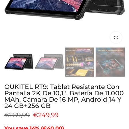
Haga clic 
OUKITEL RT9: Tablet Resistente Con
Pantalla 2K De 10,1'', Batería De 11.000
MAh, Cámara De 16 MP, Android 14 Y
24 GB+256 GB
€289,99
€249,99
You save 14% (
€40,00
)